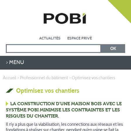
ACTUALITÉS
ESPACE PRIVÉ
MENU
ACCUEIL
Accueil
>
Professionnel du bâtiment
>
Optimisez vos chantiers
LA SOCIÉTÉ
Optimisez vos chantiers
LE SYSTÈME CONSTRUCTIF
PROFESSIONNEL DU BÂTIMENT
LA CONSTRUCTION D’UNE MAISON BOIS AVEC LE
SYSTÈME POBI MINIMISE LES CONTRAINTES ET LES
NOS MARQUES
RISQUES DU CHANTIER.
AUTO CONSTRUCTEUR
Il n’y a plus que la viabilisation, les connections aux réseaux et les
fondations à réaliser sur chantier, pendant qu’en usine se fait la