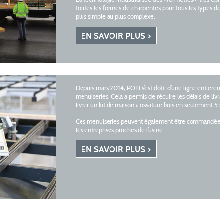
La technologie industrialisée des «fermettes», très ép
toutes les formes de charpentes pour tous les types d
plus simple au plus complexe.
EN SAVOIR PLUS
Depuis mars 2014, POBI s’est doté d’une ligne entière
menuiseries. Cela a permis de réduire les délais de li
livrer un kit de maison à ossature bois en seulement 
Ces menuiseries peuvent également être commandées
les entreprises proches de l’usine.
EN SAVOIR PLUS