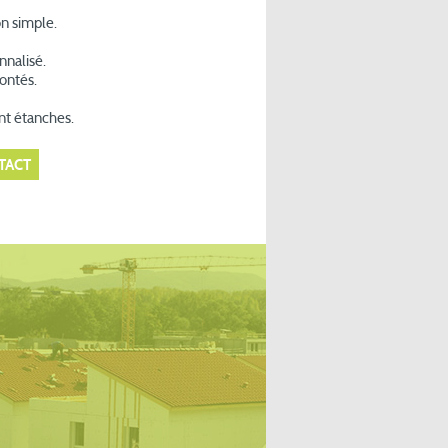
n simple.
nalisé.
montés.
nt étanches.
TACT