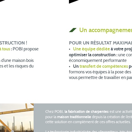
Un accompagnement
STRUCTION !
POUR UN RÉSULTAT MAXIMAL
à tous
:
Une équipe dédiée
à votre pro
POBI propose
optimiser la construction :
une con
n d’une maison bois
économiquement performante
Un
transfert de compétences
po
s et les risques du
formons vos équipes à la pose des
vous permettre de travailler en p
la fabrication de charpentes
Chez POBI,
est une activi
maison traditionnelle
pour la
depuis la création de l’e
cette solution en complément de ces offres actuelles.