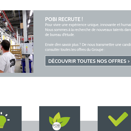
POBI RECRUTE !
Pour vivre une expérience unique, innovante et humai
Nous sommes à la recherche de nouveaux talents dans l
de bureau d'étude.
Envie d’en savoir plus ? De nous transmettre une can
consulter toutes les offres du Groupe :
DÉCOUVRIR TOUTES NOS OFFRES