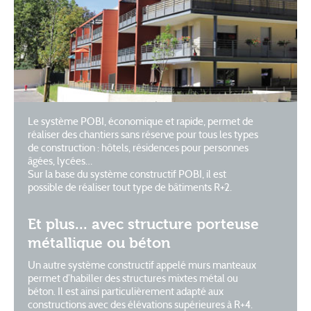
Le système POBI, économique et rapide, permet de
réaliser des chantiers sans réserve pour tous les types
de construction : hôtels, résidences pour personnes
âgées, lycées…
Sur la base du système constructif POBI, il est
possible de réaliser tout type de bâtiments R+2.
Et plus... avec structure porteuse
métallique ou béton
Un autre système constructif appelé murs manteaux
permet d’habiller des structures mixtes métal ou
béton. Il est ainsi particulièrement adapté aux
constructions avec des élévations supérieures à R+4.