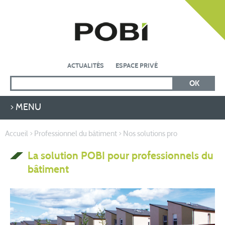
ACTUALITÉS
ESPACE PRIVÉ
MENU
ACCUEIL
Accueil
>
Professionnel du bâtiment
>
Nos solutions pro
LA SOCIÉTÉ
La solution POBI pour professionnels du
LE SYSTÈME CONSTRUCTIF
bâtiment
PROFESSIONNEL DU BÂTIMENT
NOS MARQUES
AUTO CONSTRUCTEUR