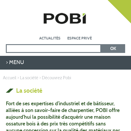
ACTUALITÉS
ESPACE PRIVÉ
MENU
ACCUEIL
Accueil
>
La société
>
Découvrez Pobi
LA SOCIÉTÉ
La société
LE SYSTÈME CONSTRUCTIF
PROFESSIONNEL DU BÂTIMENT
Fort de ses expertises d’industriel et de bâtisseur,
alliées à son savoir-faire de charpentier, POBI offre
NOS MARQUES
aujourd’hui la possibilité d’acquérir une maison
AUTO CONSTRUCTEUR
ossature bois à des prix très compétitifs sans
aucune concession sur la qualité des matériaux par